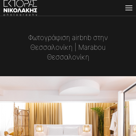
Φωτογράφιση airbnb στην
Θεσσαλονίκη | Marabou
Θεσσαλονίκη